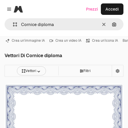
Magnific
Prezzi
Accedi
Close menu
Cancella
Cerca 
Crea un'immagine IA
Crea un video IA
Crea un'icona IA
Ba
Vettori Di Cornice diploma
Vettori
Filtri