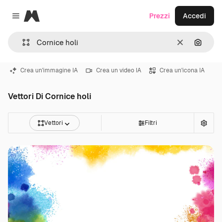
Magnific
Prezzi
Accedi
Close menu
Cancella
Cerca 
Crea un'immagine IA
Crea un video IA
Crea un'icona IA
Vettori Di Cornice holi
Vettori
Filtri