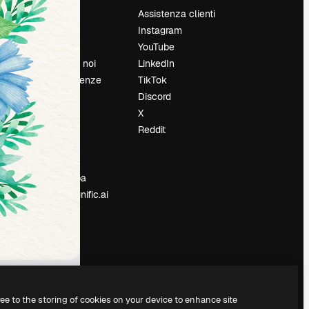
Prezzi
Assistenza clienti
Chi siamo
Instagram
Recensioni
YouTube
Lavora con noi
LinkedIn
Cerca tendenze
TikTok
Blog
Discord
Eventi
X
Slidesgo
Reddit
e
Vendi i tuoi
contenuti
Sala stampa
Cerchi magnific.ai
ree to the storing of cookies on your device to enhance site