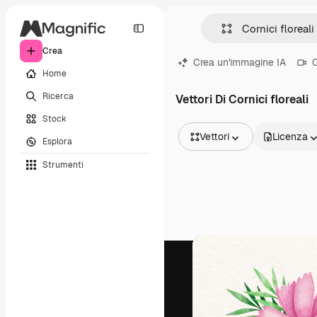
Crea
Crea un'immagine IA
C
Home
Ricerca
Vettori Di Cornici floreali
Stock
Vettori
Licenza
Esplora
Tutte le immagini
Strumenti
Vettori
Illustrazioni
Foto
PSD
Modelli
Mockup
Video
Clip video
Motion graphic
Modelli di video
Icone
Modelli 3D
Font