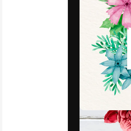
La piattaforma c
migliori lavori. 
creativi, impres
Italiano
Copyright © 2010