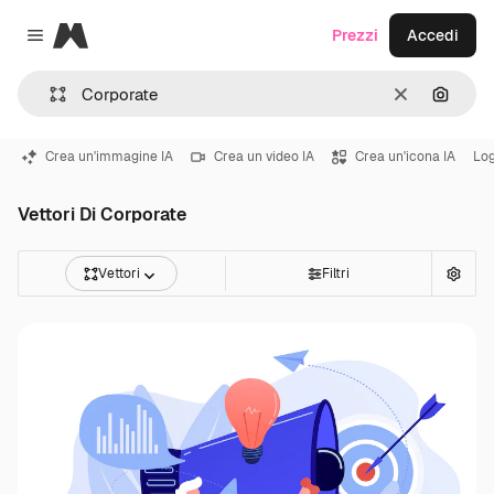
Magnific
Prezzi
Accedi
Close menu
Cancella
Cerca 
Crea un'immagine IA
Crea un video IA
Crea un'icona IA
Lo
Vettori Di Corporate
Vettori
Filtri