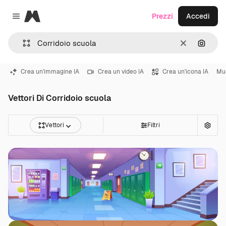
Magnific
Prezzi
Accedi
Close menu
Cancella
Cerca 
Crea un'immagine IA
Crea un video IA
Crea un'icona IA
Mu
Vettori Di Corridoio scuola
Vettori
Filtri