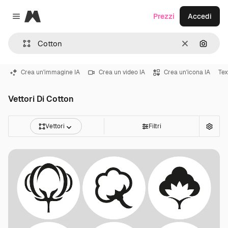
Magnific
Prezzi
Accedi
Close menu
Cancella
Cerca 
Crea un'immagine IA
Crea un video IA
Crea un'icona IA
Tex
Vettori Di Cotton
Vettori
Filtri