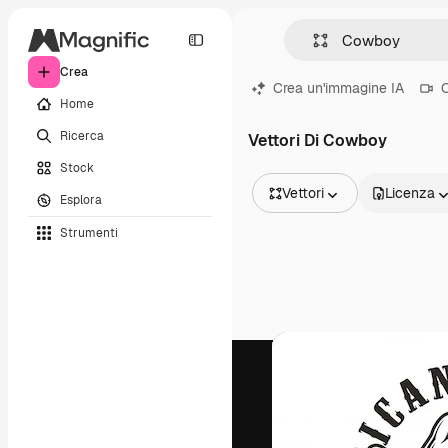
Crea
Crea un'immagine IA
C
Home
Ricerca
Vettori Di Cowboy
Stock
Vettori
Licenza
Esplora
Tutte le immagini
Strumenti
Vettori
Illustrazioni
Foto
PSD
Modelli
Mockup
Video
Clip video
Motion graphic
Modelli di video
Icone
Modelli 3D
Font