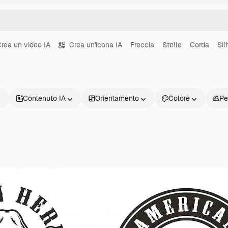
rea un video IA
Crea un'icona IA
Freccia
Stelle
Corda
Sil
Contenuto IA
Orientamento
Colore
Pe
Prodotti
Inizia