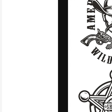
La piattaforma c
migliori lavori. 
creativi, impres
Italiano
Copyright © 2010