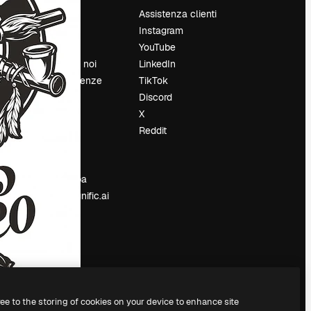
Prezzi
Assistenza clienti
Chi siamo
Instagram
Recensioni
YouTube
Lavora con noi
LinkedIn
Cerca tendenze
TikTok
Blog
Discord
Eventi
X
Slidesgo
Reddit
e
Vendi i tuoi
contenuti
Sala stampa
Cerchi magnific.ai
ree to the storing of cookies on your device to enhance site