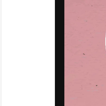
La piattaforma c
migliori lavori. 
creativi, impres
Italiano
Copyright © 2010