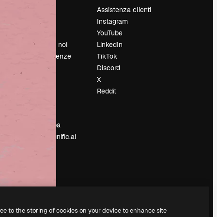
Prezzi
Assistenza clienti
Chi siamo
Instagram
Recensioni
YouTube
Lavora con noi
LinkedIn
Cerca tendenze
TikTok
Blog
Discord
Eventi
X
Slidesgo
Reddit
e
Vendi i tuoi
contenuti
Sala stampa
Cerchi magnific.ai
ree to the storing of cookies on your device to enhance site