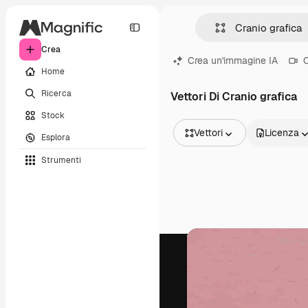
Crea
Crea un'immagine IA
C
Home
Ricerca
Vettori Di Cranio grafica
Stock
Vettori
Licenza
Esplora
Tutte le immagini
Strumenti
Vettori
Illustrazioni
Foto
PSD
Modelli
Mockup
Video
Clip video
Motion graphic
Modelli di video
Icone
Modelli 3D
Font