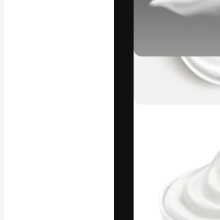
La piattaforma c
migliori lavori. 
creativi, impres
Italiano
Copyright © 2010