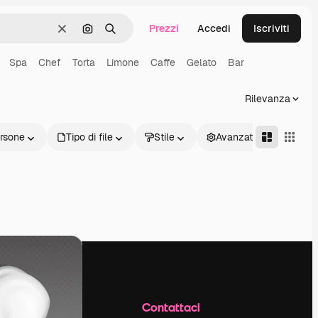
Prezzi
Accedi
Iscriviti
Cancella
Cerca per immagine
Ricerca
Spa
Chef
Torta
Limone
Caffe
Gelato
Bar
Rilevanza
rsone
Tipo di file
Stile
Avanzate
Azienda
Contattaci