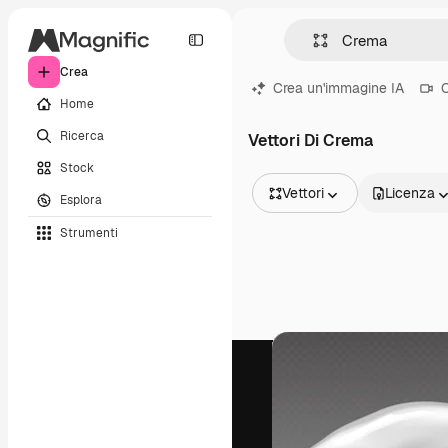
Crea
Crea un'immagine IA
C
Home
Ricerca
Vettori Di Crema
Stock
Vettori
Licenza
Esplora
Tutte le immagini
Strumenti
Vettori
Illustrazioni
Foto
PSD
Modelli
Mockup
Video
Clip video
Motion graphic
Modelli di video
Icone
Modelli 3D
Font