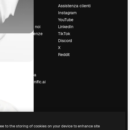
Prezzi
Assistenza clienti
Chi siamo
Instagram
Recensioni
YouTube
Lavora con noi
LinkedIn
Cerca tendenze
TikTok
Blog
Discord
Eventi
X
Slidesgo
Reddit
e
Vendi i tuoi
contenuti
Sala stampa
Cerchi magnific.ai
ree to the storing of cookies on your device to enhance site