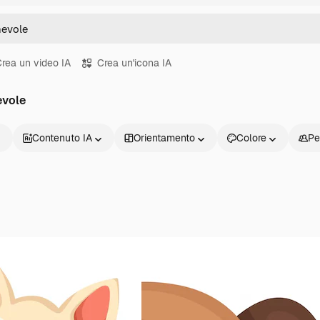
rea un video IA
Crea un'icona IA
evole
Contenuto IA
Orientamento
Colore
Pe
Prodotti
Inizia