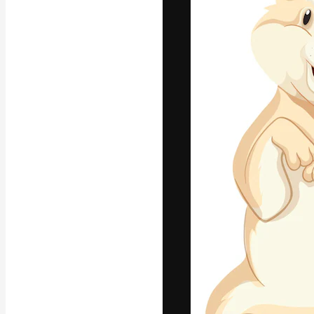
La piattaforma c
migliori lavori. 
creativi, impres
Italiano
Copyright © 2010