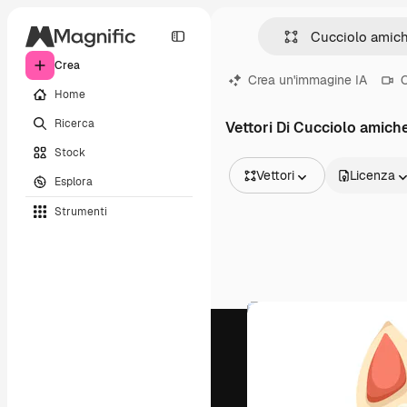
Crea
Crea un'immagine IA
C
Home
Ricerca
Vettori Di Cucciolo amich
Stock
Vettori
Licenza
Esplora
Tutte le immagini
Strumenti
Vettori
Illustrazioni
Foto
PSD
Modelli
Mockup
Video
Clip video
Motion graphic
Modelli di video
Icone
Modelli 3D
Font