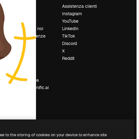
Prezzi
Assistenza clienti
Chi siamo
Instagram
Recensioni
YouTube
Lavora con noi
LinkedIn
Cerca tendenze
TikTok
Blog
Discord
Eventi
X
Slidesgo
Reddit
e
Vendi i tuoi
contenuti
Sala stampa
Cerchi magnific.ai
ree to the storing of cookies on your device to enhance site