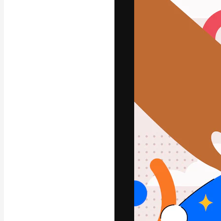
La piattaforma c
migliori lavori. 
creativi, impres
Italiano
Copyright © 2010