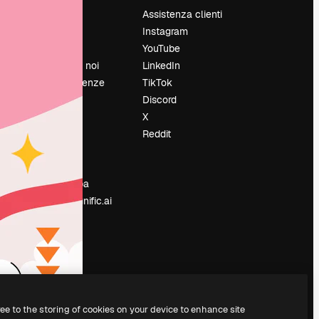
Prezzi
Assistenza clienti
Chi siamo
Instagram
Recensioni
YouTube
Lavora con noi
LinkedIn
Cerca tendenze
TikTok
Blog
Discord
Eventi
X
Slidesgo
Reddit
e
Vendi i tuoi
contenuti
Sala stampa
Cerchi magnific.ai
ree to the storing of cookies on your device to enhance site