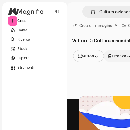
Crea
Crea un'immagine IA
C
Home
Ricerca
Vettori Di Cultura azienda
Stock
Vettori
Licenza
Esplora
Tutte le immagini
Strumenti
Vettori
Illustrazioni
Foto
PSD
Modelli
Mockup
Video
Clip video
Motion graphic
Modelli di video
Icone
Modelli 3D
Font