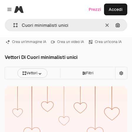
Magnific
Prezzi
Accedi
Close menu
Cancella
Cerca 
Crea un'immagine IA
Crea un video IA
Crea un'icona IA
Vettori Di Cuori minimalisti unici
Vettori
Filtri