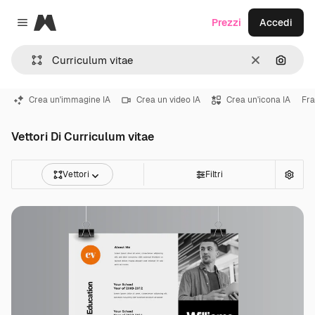
Magnific
Prezzi
Accedi
Close menu
Cancella
Cerca 
Crea un'immagine IA
Crea un video IA
Crea un'icona IA
Fra
Vettori Di Curriculum vitae
Vettori
Filtri