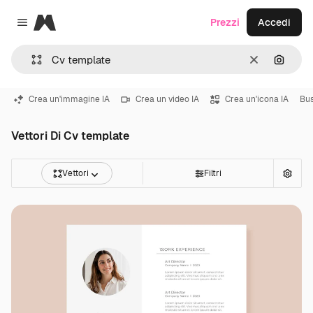
Magnific
Prezzi
Accedi
Close menu
Cancella
Cerca 
Crea un'immagine IA
Crea un video IA
Crea un'icona IA
Bus
Vettori Di Cv template
Vettori
Filtri