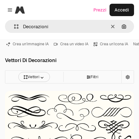
Magnific
Prezzi
Accedi
Close menu
Cancella
Cerca 
Crea un'immagine IA
Crea un video IA
Crea un'icona IA
Nat
Vettori Di Decorazioni
Vettori
Filtri