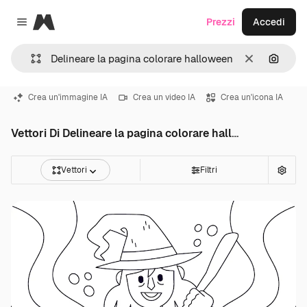
Magnific
Prezzi
Accedi
Close menu
Cancella
Cerca 
Crea un'immagine IA
Crea un video IA
Crea un'icona IA
Vettori Di Delineare la pagina colorare halloween
Vettori
Filtri