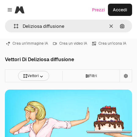
Magnific
Prezzi
Accedi
Close menu
Cancella
Cerca 
Crea un'immagine IA
Crea un video IA
Crea un'icona IA
Vettori Di Deliziosa diffusione
Vettori
Filtri