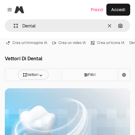
Magnific
Prezzi
Accedi
Close menu
Cancella
Cerca 
Crea un'immagine IA
Crea un video IA
Crea un'icona IA
De
Vettori Di Dental
Vettori
Filtri