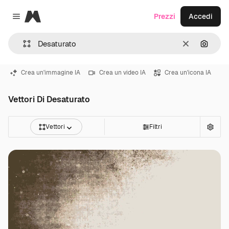
Magnific
Prezzi
Accedi
Close menu
Cancella
Cerca 
Crea un'immagine IA
Crea un video IA
Crea un'icona IA
Vettori Di Desaturato
Vettori
Filtri