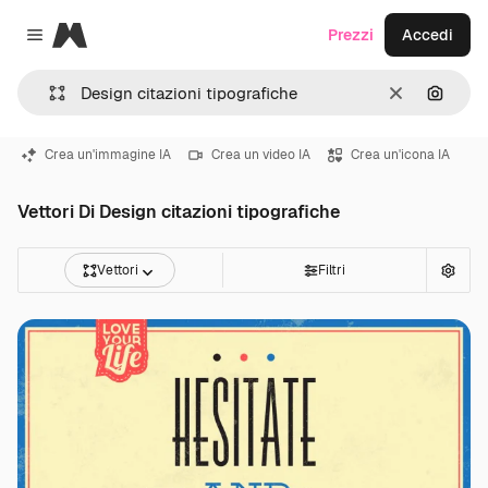
Magnific
Prezzi
Accedi
Close menu
Cancella
Cerca 
Crea un'immagine IA
Crea un video IA
Crea un'icona IA
Vettori Di Design citazioni tipografiche
Vettori
Filtri