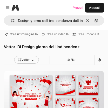
Magnific
Prezzi
Accedi
Close menu
Cancella
Cerca 
Crea un'immagine IA
Crea un video IA
Crea un'icona IA
Vettori Di Design giorno dell indipendenza dell indonesia
Vettori
Filtri