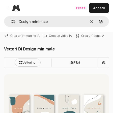
Magnific
Prezzi
Accedi
Close menu
Cancella
Cerca 
Crea un'immagine IA
Crea un video IA
Crea un'icona IA
Vettori Di Design minimale
Vettori
Filtri