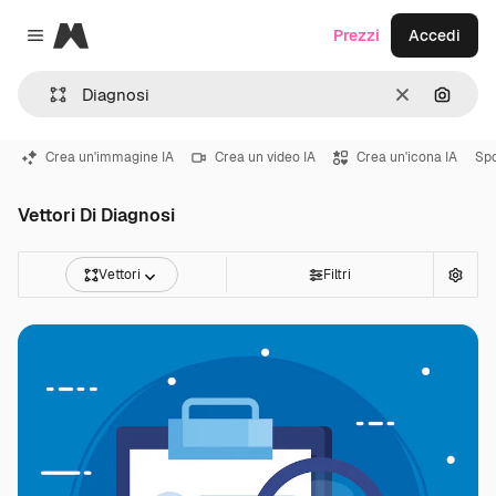
Magnific
Prezzi
Accedi
Close menu
Cancella
Cerca 
Crea un'immagine IA
Crea un video IA
Crea un'icona IA
Spo
Vettori Di Diagnosi
Vettori
Filtri