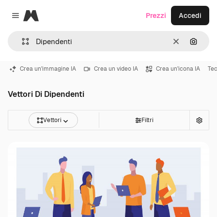
Magnific
Prezzi
Accedi
Close menu
Cancella
Cerca 
Crea un'immagine IA
Crea un video IA
Crea un'icona IA
Tec
Vettori Di Dipendenti
Vettori
Filtri