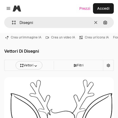
Magnific
Prezzi
Accedi
Close menu
Cancella
Cerca 
Crea un'immagine IA
Crea un video IA
Crea un'icona IA
Fio
Vettori Di Disegni
Vettori
Filtri