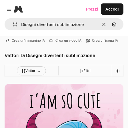
Magnific
Prezzi
Accedi
Close menu
Cancella
Cerca 
Crea un'immagine IA
Crea un video IA
Crea un'icona IA
Vettori Di Disegni divertenti sublimazione
Vettori
Filtri