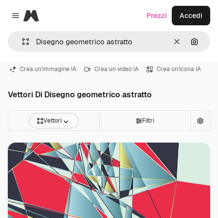
Magnific
Prezzi
Accedi
Close menu
Cancella
Cerca 
Crea un'immagine IA
Crea un video IA
Crea un'icona IA
Vettori Di Disegno geometrico astratto
Vettori
Filtri