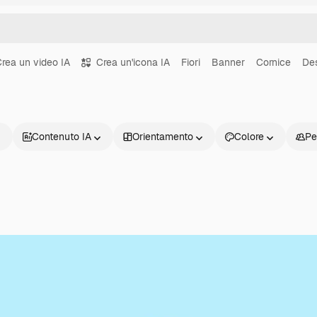
rea un video IA
Crea un'icona IA
Fiori
Banner
Cornice
De
Contenuto IA
Orientamento
Colore
Pe
Prodotti
Inizia