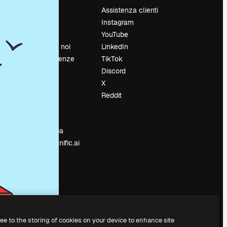
Prezzi
Assistenza clienti
Chi siamo
Instagram
Recensioni
YouTube
Lavora con noi
LinkedIn
Cerca tendenze
TikTok
Blog
Discord
Eventi
X
Slidesgo
Reddit
e
Vendi i tuoi
contenuti
Sala stampa
Cerchi magnific.ai
ree to the storing of cookies on your device to enhance site