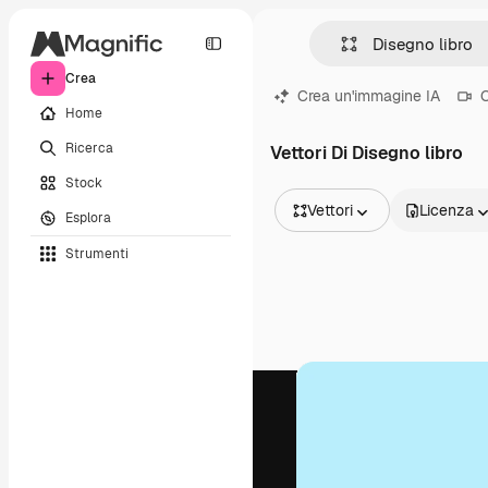
Crea
Crea un'immagine IA
C
Home
Ricerca
Vettori Di Disegno libro
Stock
Vettori
Licenza
Esplora
Tutte le immagini
Strumenti
Vettori
Illustrazioni
Foto
PSD
Modelli
Mockup
Video
Clip video
Motion graphic
Modelli di video
Icone
Modelli 3D
Font