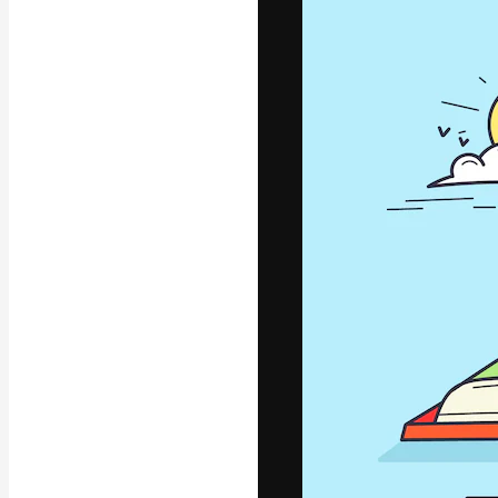
La piattaforma c
migliori lavori. 
creativi, impres
Italiano
Copyright © 2010