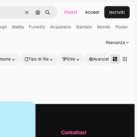
Prezzi
Accedi
Iscriviti
Cancella
Cerca per immagine
Ricerca
sign
Matita
Fumetto
Acquerello
Bambini
Mondo
Poster
Rilevanza
rsone
Tipo di file
Stile
Avanzate
Azienda
Contattaci