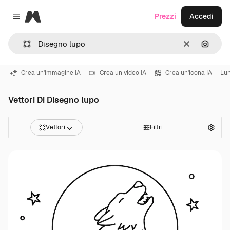
Magnific
Prezzi
Accedi
Close menu
Cancella
Cerca 
Crea un'immagine IA
Crea un video IA
Crea un'icona IA
Lu
Vettori Di Disegno lupo
Vettori
Filtri