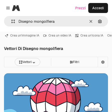
Magnific
Prezzi
Accedi
Close menu
Cancella
Cerca 
Crea un'immagine IA
Crea un video IA
Crea un'icona IA
Cie
Vettori Di Disegno mongolfiera
Vettori
Filtri