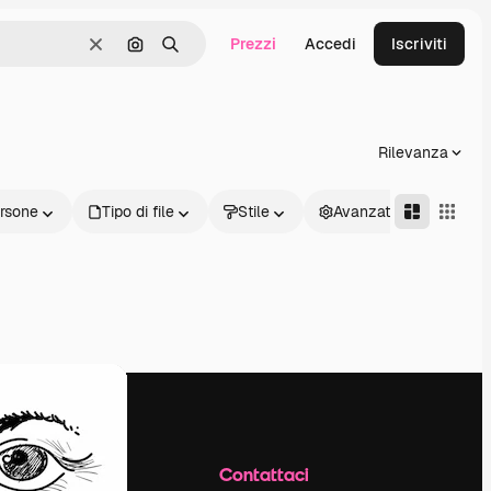
Prezzi
Accedi
Iscriviti
Cancella
Cerca per immagine
Ricerca
Rilevanza
rsone
Tipo di file
Stile
Avanzate
Azienda
Contattaci