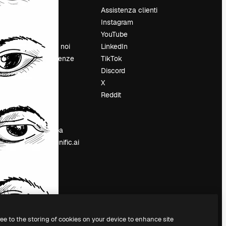
Prezzi
Assistenza clienti
Chi siamo
Instagram
Recensioni
YouTube
Lavora con noi
LinkedIn
Cerca tendenze
TikTok
Blog
Discord
Eventi
X
Slidesgo
Reddit
e
Vendi i tuoi
contenuti
Sala stampa
Cerchi magnific.ai
ree to the storing of cookies on your device to enhance site