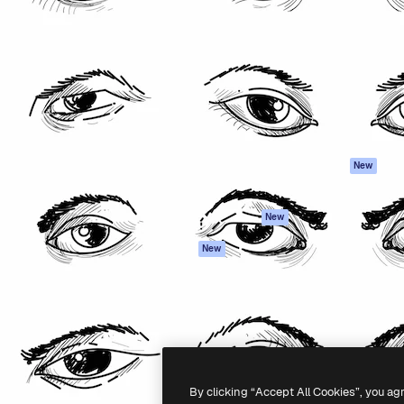
reativa per realizzare i tuoi
Spaces
Academy
Oltre 1 milione di abbonati tra
Assistente IA
Documentazione
e, agenzie e studi.
Generatore di
Assistenza
immagini IA
Termini e
Generatore di video
condizioni
IA
Politica sulla
Sintetizzatore
privacy
vocale IA
Originali
New
Contenuti stock
Politica dei cooki
MCP per
Centro di fiducia
New
Claude/ChatGPT
Affiliati
Agenti
New
Aziende
API
App mobile
Tutti gli strumenti
Magnific
-
2026
Freepik Company S.L.U.
Tutti i diritti riservati
.
By clicking “Accept All Cookies”, you ag