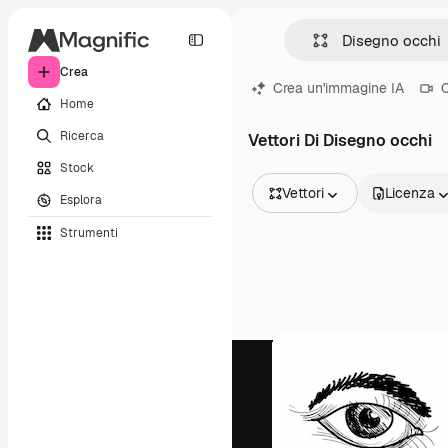
Crea
Crea un'immagine IA
C
Home
Ricerca
Vettori Di Disegno occhi
Stock
Vettori
Licenza
Esplora
Tutte le immagini
Strumenti
Vettori
Illustrazioni
Foto
PSD
Modelli
Mockup
Video
Clip video
Motion graphic
Modelli di video
Icone
Modelli 3D
Font