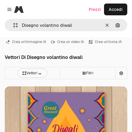
Magnific
Prezzi
Accedi
Close menu
Cancella
Cerca 
Crea un'immagine IA
Crea un video IA
Crea un'icona IA
Vettori Di Disegno volantino diwali
Vettori
Filtri