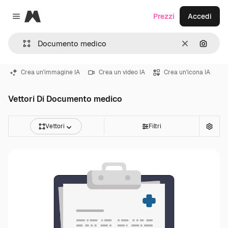
Magnific
Prezzi
Accedi
Close menu
Cancella
Cerca 
Crea un'immagine IA
Crea un video IA
Crea un'icona IA
Vettori Di Documento medico
Vettori
Filtri