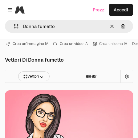
Magnific
Prezzi
Accedi
Close menu
Cancella
Cerca 
Crea un'immagine IA
Crea un video IA
Crea un'icona IA
Don
Vettori Di Donna fumetto
Vettori
Filtri