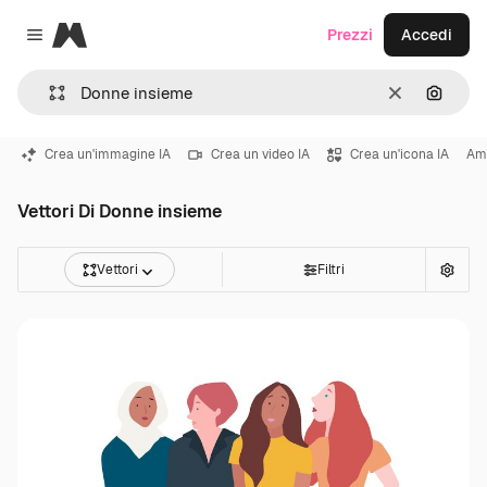
Magnific
Prezzi
Accedi
Close menu
Cancella
Cerca 
Crea un'immagine IA
Crea un video IA
Crea un'icona IA
Am
Vettori Di Donne insieme
Vettori
Filtri