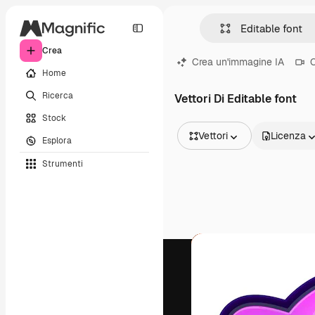
Crea
Crea un'immagine IA
C
Home
Ricerca
Vettori Di Editable font
Stock
Vettori
Licenza
Esplora
Tutte le immagini
Strumenti
Vettori
Illustrazioni
Foto
PSD
Modelli
Mockup
Video
Clip video
Motion graphic
Modelli di video
Icone
Modelli 3D
Font