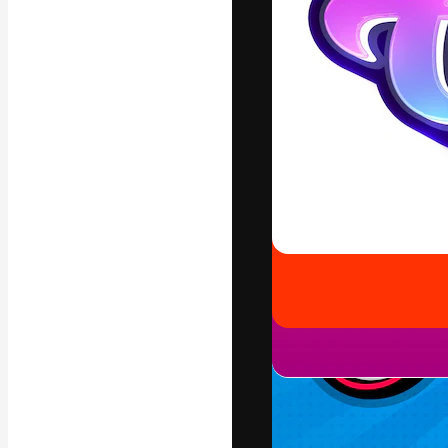
La piattaforma c
migliori lavori. 
creativi, impres
Italiano
Copyright © 2010