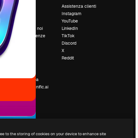
Prezzi
Assistenza clienti
Chi siamo
Instagram
Recensioni
YouTube
Lavora con noi
LinkedIn
Cerca tendenze
TikTok
Blog
Discord
Eventi
X
Slidesgo
Reddit
e
Vendi i tuoi
contenuti
Sala stampa
Cerchi magnific.ai
ree to the storing of cookies on your device to enhance site