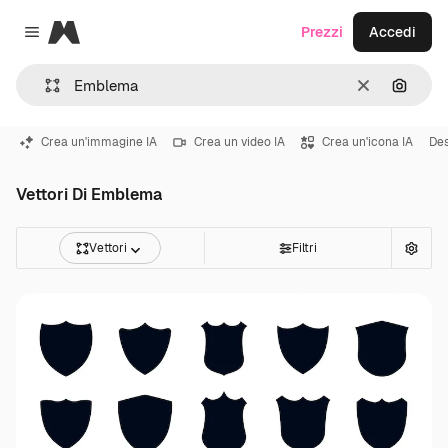
Magnific
Prezzi
Accedi
Close menu
Cancella
Cerca 
Crea un'immagine IA
Crea un video IA
Crea un'icona IA
Des
Vettori Di Emblema
Vettori
Filtri