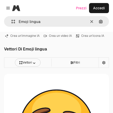
Magnific
Prezzi
Accedi
Close menu
Cancella
Cerca 
Crea un'immagine IA
Crea un video IA
Crea un'icona IA
Vettori Di Emoji lingua
Vettori
Filtri