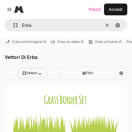
Magnific
Prezzi
Accedi
Close menu
Cancella
Cerca 
Crea un'immagine IA
Crea un video IA
Crea un'icona IA
Fio
Vettori Di Erba
Vettori
Filtri