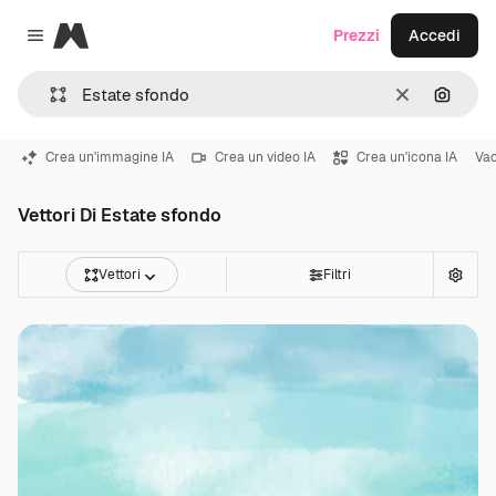
Magnific
Prezzi
Accedi
Close menu
Cancella
Cerca 
Crea un'immagine IA
Crea un video IA
Crea un'icona IA
Vac
Vettori Di Estate sfondo
Vettori
Filtri