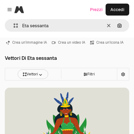
Magnific
Prezzi
Accedi
Close menu
Cancella
Cerca 
Crea un'immagine IA
Crea un video IA
Crea un'icona IA
Vettori Di Eta sessanta
Vettori
Filtri