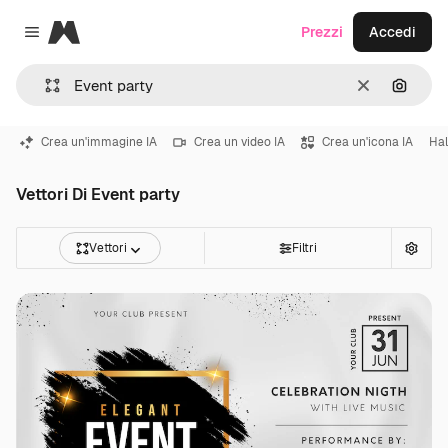
Magnific
Prezzi
Accedi
Close menu
Cancella
Cerca 
Crea un'immagine IA
Crea un video IA
Crea un'icona IA
Ha
Vettori Di Event party
Vettori
Filtri