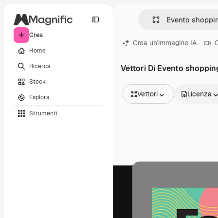
Crea
Crea un'immagine IA
C
Home
Ricerca
Vettori Di Evento shoppin
Stock
Vettori
Licenza
Esplora
Tutte le immagini
Strumenti
Vettori
Illustrazioni
Foto
PSD
Modelli
Mockup
Video
Clip video
Motion graphic
Modelli di video
Icone
Modelli 3D
Font