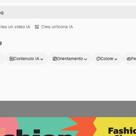
rea un video IA
Crea un'icona IA
g
Contenuto IA
Orientamento
Colore
Pe
Prodotti
Inizia