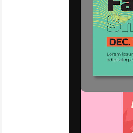
La piattaforma c
migliori lavori. 
creativi, impres
Italiano
Copyright © 2010