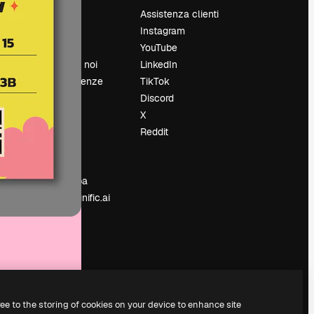
Prezzi
Assistenza clienti
Chi siamo
Instagram
Recensioni
YouTube
Lavora con noi
LinkedIn
Cerca tendenze
TikTok
Blog
Discord
Eventi
X
Slidesgo
Reddit
e
Vendi i tuoi
contenuti
Sala stampa
Cerchi magnific.ai
ree to the storing of cookies on your device to enhance site