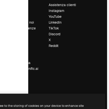
Prezzi
Assistenza clienti
Chi siamo
Instagram
Recensioni
YouTube
Lavora con noi
LinkedIn
Cerca tendenze
TikTok
Blog
Discord
Eventi
X
Slidesgo
Reddit
e
Vendi i tuoi
contenuti
Sala stampa
Cerchi magnific.ai
ree to the storing of cookies on your device to enhance site