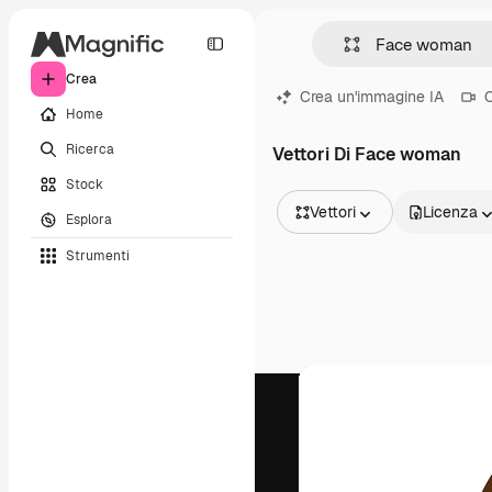
Crea
Crea un'immagine IA
C
Home
Ricerca
Vettori Di Face woman
Stock
Vettori
Licenza
Esplora
Tutte le immagini
Strumenti
Vettori
Illustrazioni
Foto
PSD
Modelli
Mockup
Video
Clip video
Motion graphic
Modelli di video
Icone
Modelli 3D
Font