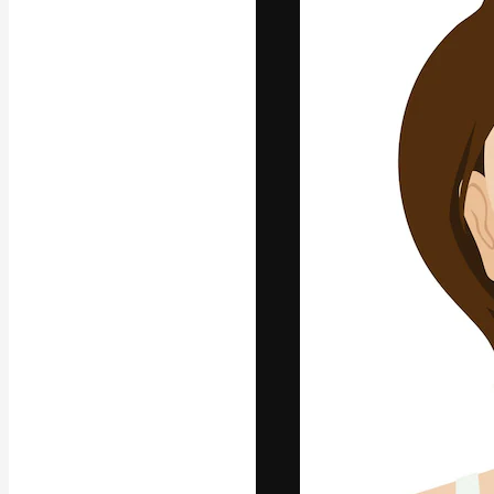
La piattaforma c
migliori lavori. 
creativi, impres
Italiano
Copyright © 2010