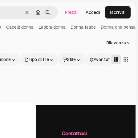
Prezzi
Accedi
Iscriviti
Cancella
Cerca per immagine
Ricerca
a
Capelli donna
Labbra donna
Donna felice
Donna che pensa
Rilevanza
rsone
Tipo di file
Stile
Avanzate
Azienda
Contattaci