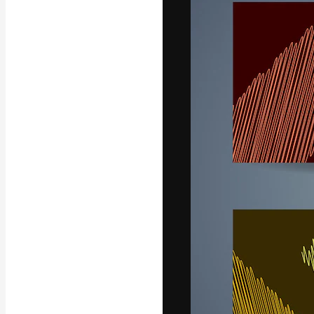
La piattaforma c
migliori lavori. 
creativi, impres
Italiano
Copyright © 2010