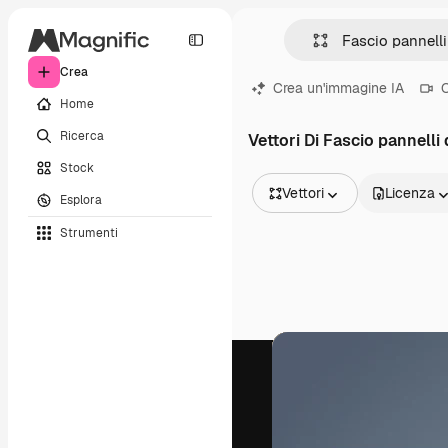
Crea
Crea un'immagine IA
C
Home
Ricerca
Vettori Di Fascio pannelli 
Stock
Vettori
Licenza
Esplora
Tutte le immagini
Strumenti
Vettori
Illustrazioni
Foto
PSD
Modelli
Mockup
Video
Clip video
Motion graphic
Modelli di video
Icone
Modelli 3D
Font