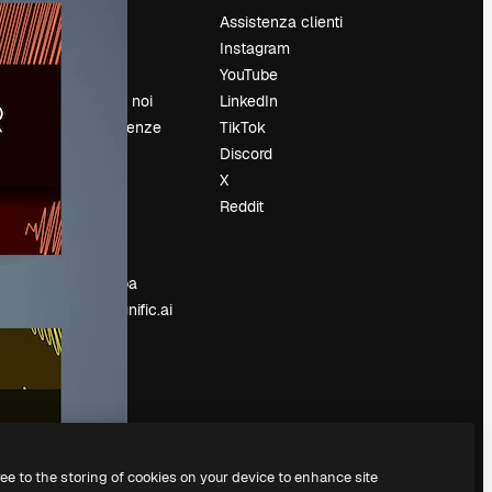
Prezzi
Assistenza clienti
Chi siamo
Instagram
Recensioni
YouTube
Lavora con noi
LinkedIn
Cerca tendenze
TikTok
Blog
Discord
Eventi
X
Slidesgo
Reddit
e
Vendi i tuoi
contenuti
Sala stampa
Cerchi magnific.ai
ree to the storing of cookies on your device to enhance site