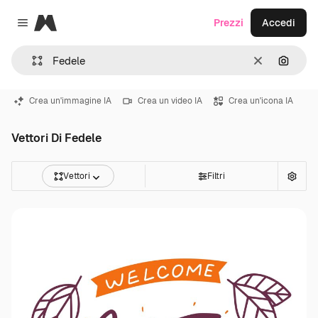
Magnific
Prezzi
Accedi
Close menu
Cancella
Cerca 
Crea un'immagine IA
Crea un video IA
Crea un'icona IA
Vettori Di Fedele
Vettori
Filtri