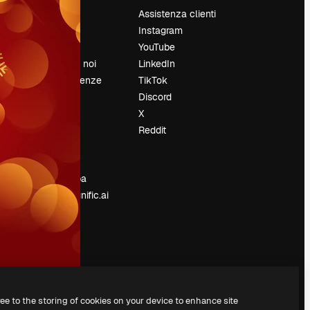
Prezzi
Assistenza clienti
Chi siamo
Instagram
Recensioni
YouTube
Lavora con noi
LinkedIn
Cerca tendenze
TikTok
Blog
Discord
Eventi
X
Slidesgo
Reddit
e
Vendi i tuoi
contenuti
Sala stampa
Cerchi magnific.ai
ree to the storing of cookies on your device to enhance site