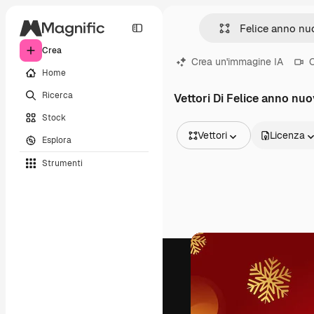
Crea
Crea un'immagine IA
C
Home
Ricerca
Vettori Di Felice anno nu
Stock
Vettori
Licenza
Esplora
Tutte le immagini
Strumenti
Vettori
Illustrazioni
Foto
PSD
Modelli
Mockup
Video
Clip video
Motion graphic
Modelli di video
Icone
Modelli 3D
Font