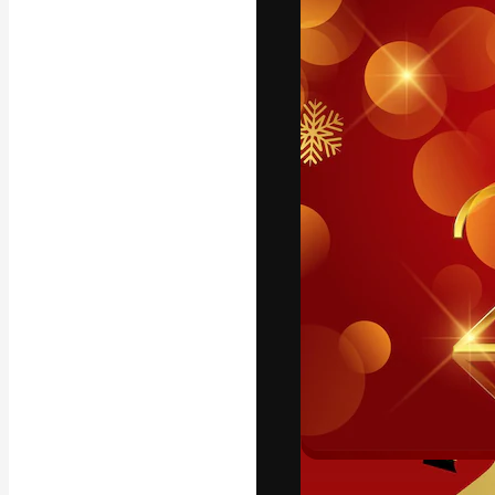
La piattaforma c
migliori lavori. 
creativi, impres
Italiano
Copyright © 2010