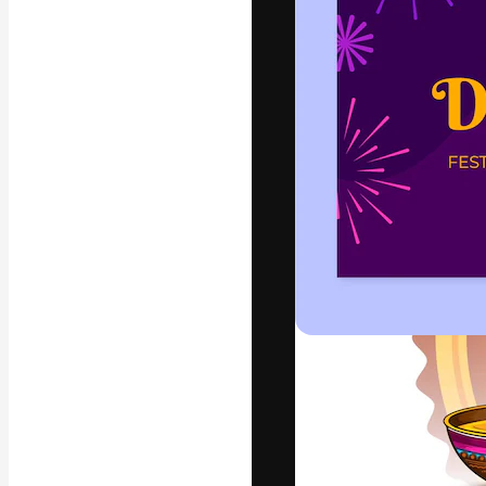
La piattaforma c
migliori lavori. 
creativi, impres
Italiano
Copyright © 2010