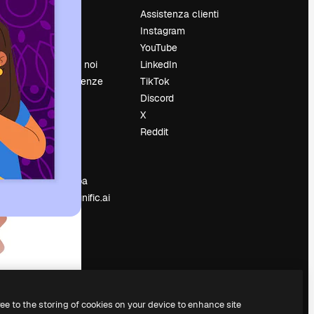
Prezzi
Assistenza clienti
Chi siamo
Instagram
Recensioni
YouTube
Lavora con noi
LinkedIn
Cerca tendenze
TikTok
Blog
Discord
Eventi
X
Slidesgo
Reddit
e
Vendi i tuoi
contenuti
Sala stampa
Cerchi magnific.ai
ree to the storing of cookies on your device to enhance site