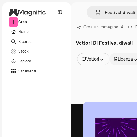
Crea
Crea un'immagine IA
C
Home
Ricerca
Vettori Di Festival diwali
Stock
Vettori
Licenza
Esplora
Tutte le immagini
Strumenti
Vettori
Illustrazioni
Foto
PSD
Modelli
Mockup
Video
Clip video
Motion graphic
Modelli di video
Icone
Modelli 3D
Font