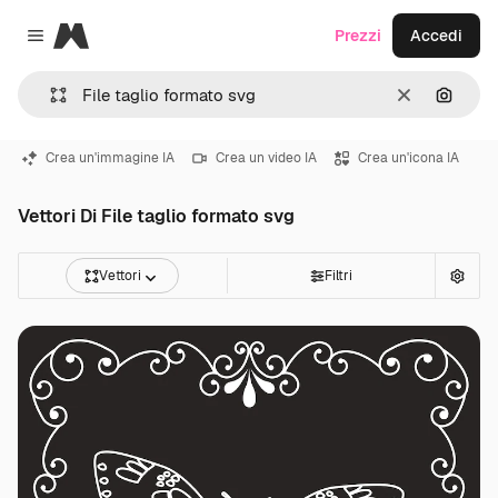
Magnific
Prezzi
Accedi
Close menu
Cancella
Cerca 
Crea un'immagine IA
Crea un video IA
Crea un'icona IA
Vettori Di File taglio formato svg
Vettori
Filtri