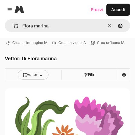
Magnific
Prezzi
Accedi
Close menu
Cancella
Cerca 
Crea un'immagine IA
Crea un video IA
Crea un'icona IA
Vettori Di Flora marina
Vettori
Filtri